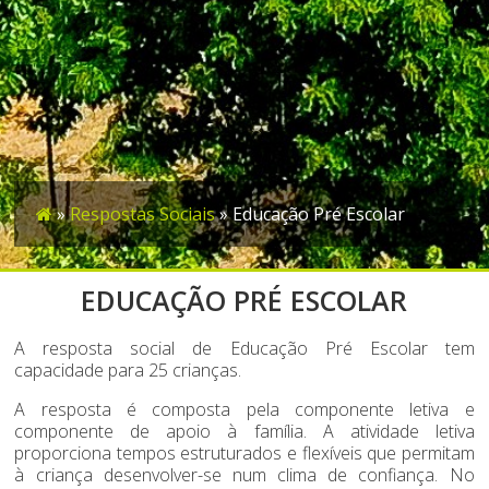
»
Respostas Sociais
»
Educação Pré Escolar
EDUCAÇÃO PRÉ ESCOLAR
A resposta social de Educação Pré Escolar tem
capacidade para 25 crianças.
A resposta é composta pela componente letiva e
componente de apoio à família. A atividade letiva
proporciona tempos estruturados e flexíveis que permitam
à criança desenvolver-se num clima de confiança. No