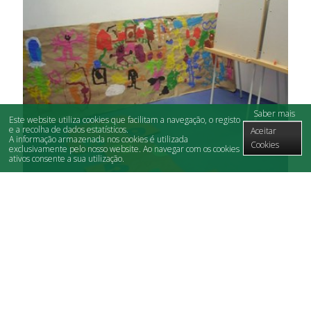
Saber mais
Este website utiliza cookies que facilitam a navegação, o registo
e a recolha de dados estatísticos.
Aceitar
A informação armazenada nos cookies é utilizada
Cookies
exclusivamente pelo nosso website. Ao navegar com os cookies
ativos consente a sua utilização.